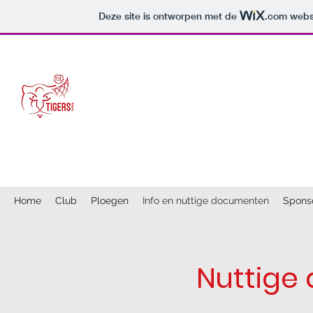
Deze site is ontworpen met de
.com
websi
Welkom bij basketbalclub T
Home
Club
Ploegen
Info en nuttige documenten
Spons
Nuttige